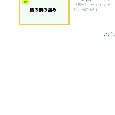
膝
整形外科で外来のリハビリ
様。 膝の痛みも...
スポ