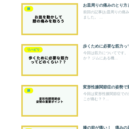
お皿周りの痛みのとり方
膝
前回の記事(お皿周りの痛
ました。 ...
歩くために必要な筋力っ
リハビリ
今回は筋力についてです。
か？ ジムにある機...
変形性膝関節症の姿勢で
膝
今回は変形性膝関節症での
こが痛む？？...
膝の前が痛い！ 痛みの