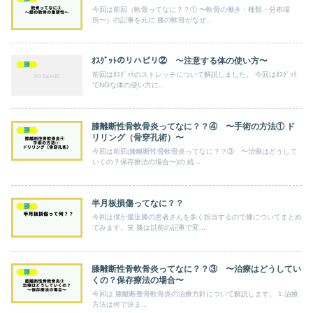
今回は前回（軟骨ってなに？？① 〜軟骨の働き・種類・分布場
所〜）の記事を元に 膝の軟骨がなぜ...
ｵｽｸﾞｯﾄのリハビリ② 〜注意する体の使い方〜
膝
前回はｵｽｸﾞｯﾄのストレッチについて解説しました。 今回はｵｽｸﾞｯﾄ
でNGな体の使い方に...
膝離断性骨軟骨炎ってなに？？④ 〜手術の方法① ド
膝
リリング（骨穿孔術）〜
今回は前回(膝離断性骨軟骨炎ってなに？？③ 〜治療はどうして
いくの？保存療法の場合〜)の 続...
半月板損傷ってなに？？
膝
今回は僕が最近膝の患者さんを多く担当するので膝についてまとめ
てみます。笑 膝は以前の記事で変...
膝離断性骨軟骨炎ってなに？？③ 〜治療はどうしてい
膝
くの？保存療法の場合〜
今回は 膝離断整骨軟骨炎の治療方針について解説します。 1.治療
方法は何で決ま...