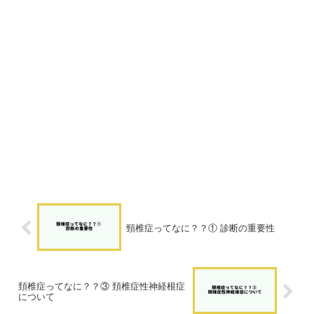
頸椎症ってなに？？① 診断の重要性
頚椎症ってなに？？③ 頚椎症性神経根症
について