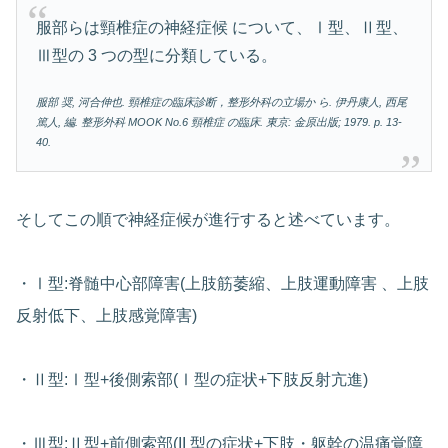
服部らは頸椎症の神経症候 について、Ⅰ型、Ⅱ型、
Ⅲ型の 3 つの型に分類している。
服部 奨, 河合伸也. 頸椎症の臨床診断，整形外科の立場か ら. 伊丹康人, 西尾
篤人, 編. 整形外科 MOOK No.6 頸椎症 の臨床. 東京: 金原出版; 1979. p. 13-
40.
そしてこの順で神経症候が進行すると述べています。
・Ⅰ型:脊髄中心部障害(上肢筋萎縮、上肢運動障害 、上肢
反射低下、上肢感覚障害)
・Ⅱ型:Ⅰ型+後側索部(Ⅰ型の症状+下肢反射亢進)
・Ⅲ型:Ⅱ型+前側索部(II 型の症状+下肢・躯幹の温痛覚障