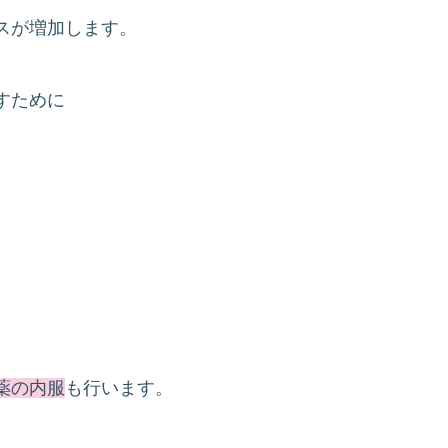
スが増加します。
すために
薬の内服
も行います。