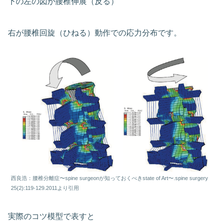
下の左の図が腰椎伸展（反る）
右が腰椎回旋（ひねる）動作での応力分布です。
西良浩：腰椎分離症〜spine surgeonが知っておくべきstate of Art〜.spine surgery
25(2):119-129.2011より引用
実際のコツ模型で表すと