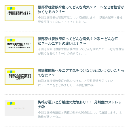
腰部脊柱管狭窄症ってどんな病気？？ 〜なぜ脊柱管が
腰
狭くなるの？？〜
今回は腰部脊柱管狭窄症について解説します！ 以前の記事（脊柱
管狭窄症ってなに・・？？）をより...
腰部脊柱管狭窄症ってどんな病気？？② 〜どんな症
腰
状？ヘルニアとの違いは？？〜
今回は前回（腰部脊柱管狭窄症ってどんな病気？？ 〜なぜ脊柱管
が狭くなるの？？〜）の続きです。 ...
腰部椎間板ヘルニアで気をつけなければいけないことっ
腰
てなに？？
前回は脊柱管狭窄症の気をつけること脊柱管狭窄症ってな
に・・？？をまとめました。 今回は腰の疾...
胸椎が硬いと分離症の危険あり！! 分離症のストレッ
腰
チ②
今回は腰椎分離症と胸椎の動きの関係性について解説します。 1.
胸椎が硬いと分...