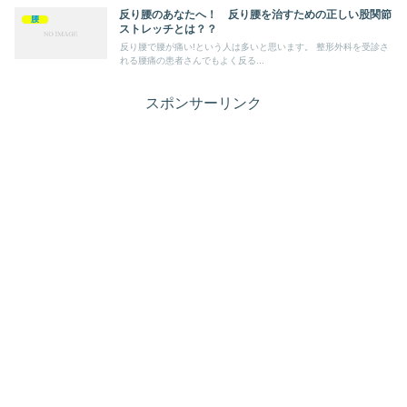
反り腰のあなたへ！ 反り腰を治すための正しい股関節
腰
ストレッチとは？？
反り腰で腰が痛い!という人は多いと思います。 整形外科を受診さ
れる腰痛の患者さんでもよく反る...
スポンサーリンク