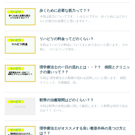
歩くために必要な筋力って？？
リハビリ
今回は筋力についてです。 いきなりですが、歩くためにはどのく
らいの筋力が必要だと思いますか？...
リハビリの料金ってどのくらい？
リハビリ
今回はリハビリの料金についてまとめてみたいと思います。 その
前に ・リハビリって何分...
理学療法士の一日の流れとは・・？？ 病院とクリニッ
リハビリ
クの違いって？？
今回は 理学療法士の勤務の流れを説明したいと思います。 病院、
クリニック、介護施設、訪...
靭帯の治癒期間はどのくらい？？
リハビリ
今回は靭帯の自然治癒に関して解説します。 1.靭帯は何日で治る
のか？？ ズバリ...
理学療法士がオススメする良い整形外科の見つけ方と
リハビリ
は？？