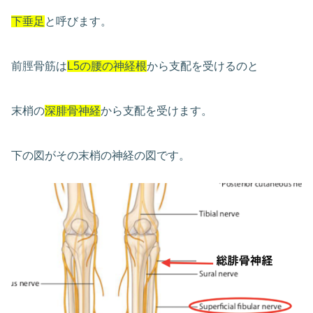
下垂足
と呼びます。
前脛骨筋は
L5の腰の神経根
から支配を受けるのと
末梢の
深腓骨神経
から支配を受けます。
下の図がその末梢の神経の図です。