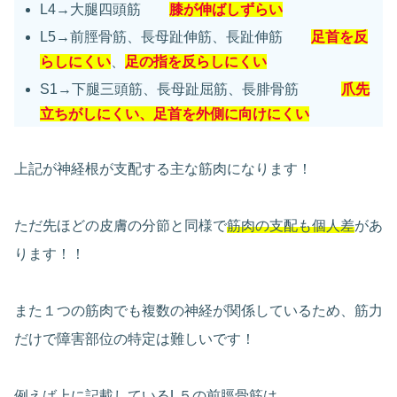
L4→大腿四頭筋
膝が伸ばしずらい
L5→前脛骨筋、長母趾伸筋、長趾伸筋
足首を反
らしにくい
、
足の指を反らしにくい
S1→下腿三頭筋、長母趾屈筋、長腓骨筋
爪先
立ちがしにくい、足首を外側に向けにくい
上記が神経根が支配する主な筋肉になります！
ただ先ほどの皮膚の分節と同様で
筋肉の支配も個人差
があ
ります！！
また１つの筋肉でも複数の神経が関係しているため、筋力
だけで障害部位の特定は難しいです！
例えば上に記載しているL５の前脛骨筋は