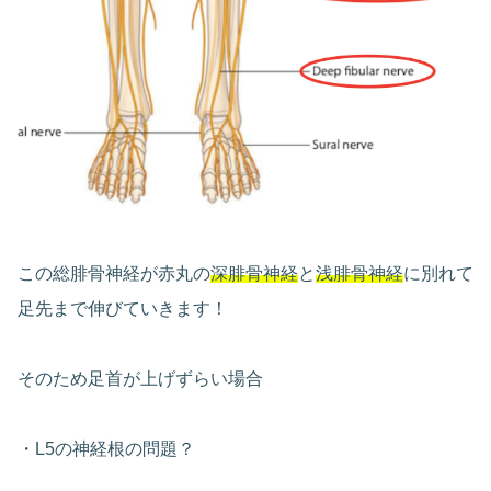
この総腓骨神経が赤丸の
深腓骨神経
と
浅腓骨神経
に別れて
足先まで伸びていきます！
そのため足首が上げずらい場合
・L5の神経根の問題？