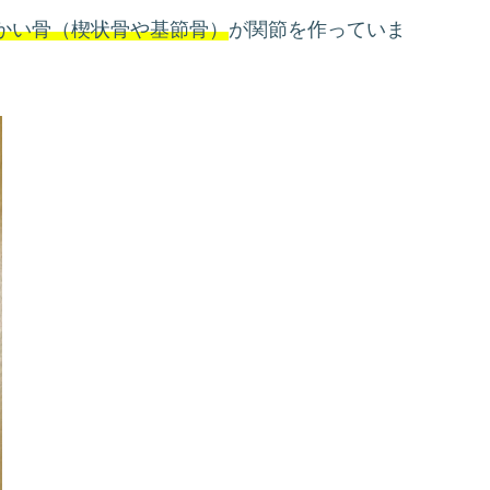
かい骨（楔状骨や基節骨）
が関節を作っていま