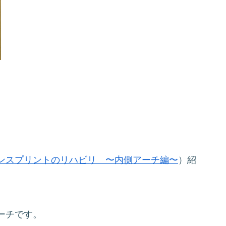
ンスプリントのリハビリ 〜内側アーチ編〜
）紹
。
ーチです。